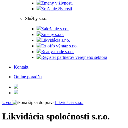
Zmeny v živnosti
Zrušenie živnosti
Služby s.r.o.
Založenie s.r.o.
Zmeny s.r.o.
Likvidácia s.r.o.
Ex offo výmaz s.r.o.
Ready-made s.r.o.
Register partnerov verejného sektora
Kontakt
Online poradňa
Úvod
Likvidácia s.r.o.
Likvidácia spoločnosti s.r.o.