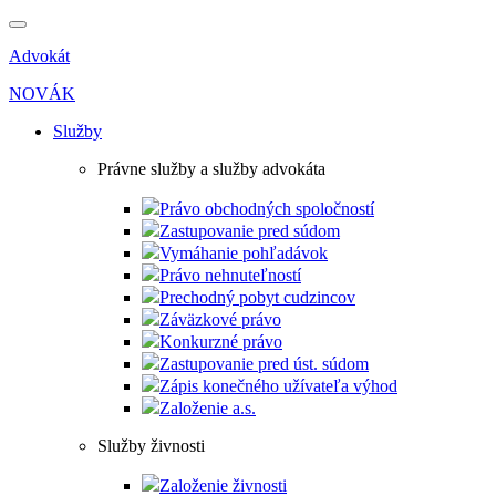
Advokát
NOVÁK
Služby
Právne služby a služby advokáta
Právo obchodných spoločností
Zastupovanie pred súdom
Vymáhanie pohľadávok
Právo nehnuteľností
Prechodný pobyt cudzincov
Záväzkové právo
Konkurzné právo
Zastupovanie pred úst. súdom
Zápis konečného užívateľa výhod
Založenie a.s.
Služby živnosti
Založenie živnosti