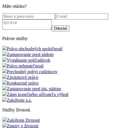
Máte otázku?
Odoslať
Právne služby
Právo obchodných spoločností
Zastupovanie pred súdom
Vymáhanie pohľadávok
Právo nehnuteľností
Prechodný pobyt cudzincov
Záväzkové právo
Konkurzné právo
Zastupovanie pred úst. súdom
Zápis konečného užívateľa výhod
Založenie a.s.
Služby živnosti
Založenie živnosti
Zmeny v živnosti