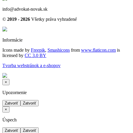
info@advokat-novak.sk
©
2019 - 2026
Všetky práva vyhradené
Informácie
Icons made by
Freepik
,
Smashicons
from
www.flaticon.com
is
licensed by
CC 3.0 BY
Tvorba webstránok a e-shopov
×
Upozornenie
Zatvoriť
Zatvoriť
×
Úspech
Zatvoriť
Zatvoriť