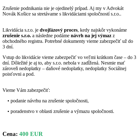
Zrušenie podnikania nie je ojedinelý prípad. Aj my v Advokát
Novák Košice sa stretávame s likvidáciami spoločností s.r.o..
Likvidácia s.r.o. je
dvojfázový proces
, kedy najskôr vykonáme
zrušenie s.r.o.
a následne podáme
návrh na jej výmaz
z
obchodného registra. Potrebné dokumenty vieme zabezpečiť už do
3 dní.
Vstup do likvidácie vieme zabezpečiť vo veľmi krátkom čase – do 3
dní. Dôležité je aj to, aby s.r.o. nebola v zadĺžená. Nesmie mať
zároveň nedoplatky – daňové nedoplatky, nedoplatky Sociálnej
poisťovni a pod.
Vieme Vám zabezpečiť:
• podanie návrhu na zrušenie spoločnosti,
• poradenstvo v oblasti zrušenie a výmazu spoločnosti.
Cena:
400 EUR